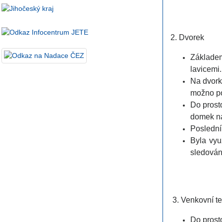
2. Dvorek
Základem
lavicemi
Na dvorku
možno poz
Do prost
domek na
Poslední 
Byla vyu
sledován
3. Venkovní t
Do prosto