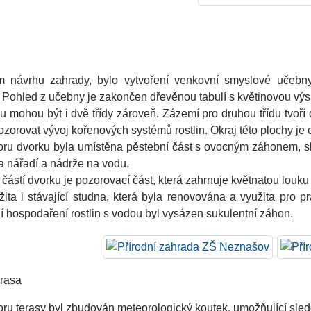
 návrhu zahrady, bylo vytvoření venkovní smyslové učebny
. Pohled z učebny je zakončen dřevěnou tabulí s květinovou vý
 mohou být i dvě třídy zároveň. Zázemí pro druhou třídu tvoří dv
orovat vývoj kořenových systémů rostlin. Okraj této plochy je o
oru dvorku byla umístěna pěstební část s ovocným záhonem, s
 nářadí a nádrže na vodu.
částí dvorku je pozorovací část, která zahrnuje květnatou louku
žita i stávající studna, která byla renovována a využita pro
í hospodaření rostlin s vodou byl vysázen sukulentní záhon.
erasa
ru terasy byl zbudován meteorologický koutek, umožňující sledován