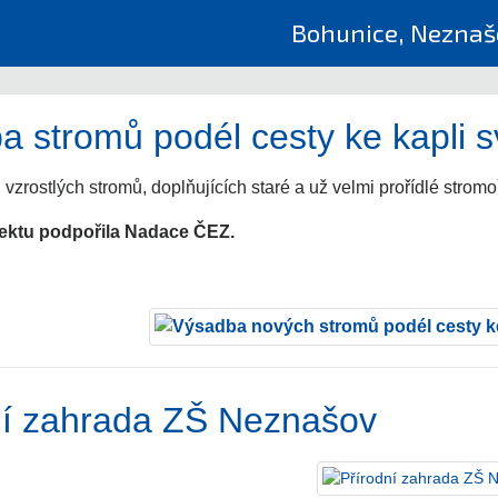
Bohunice, Neznašo
a stromů podél cesty ke kapli 
vzrostlých stromů, doplňujících staré a už velmi prořídlé stromoř
jektu podpořila Nadace ČEZ.
ní zahrada ZŠ Neznašov