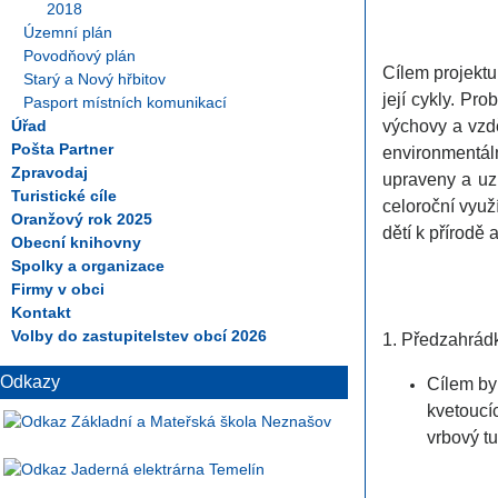
2018
Územní plán
Povodňový plán
Cílem projekt
Starý a Nový hřbitov
její cykly. Pr
Pasport místních komunikací
Úřad
výchovy a vzd
Pošta Partner
environmentál
Zpravodaj
upraveny a uzp
Turistické cíle
celoroční využ
Oranžový rok 2025
dětí k přírodě 
Obecní knihovny
Spolky a organizace
Firmy v obci
Kontakt
Volby do zastupitelstev obcí 2026
1. Předzahrád
Odkazy
Cílem by
kvetoucí
vrbový t