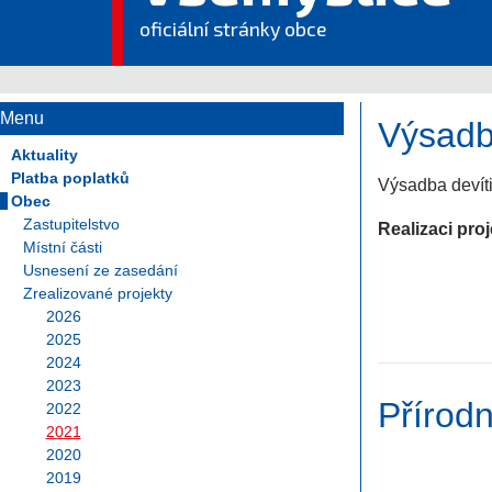
oficiální stránky obce
Menu
Výsadb
Aktuality
Platba poplatků
Výsadba devíti 
Obec
Zastupitelstvo
Realizaci pro
Místní části
Usnesení ze zasedání
Zrealizované projekty
2026
2025
2024
2023
Přírod
2022
2021
2020
2019