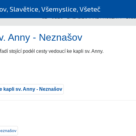
v, Slavětice, Všemyslice, Všeteč
CZ
-
OBEC
-
ZREALIZOVANÉ PROJEKTY
-
2021
sv. Anny - Neznašov
adí stojící podél cesty vedoucí ke kapli sv. Anny.