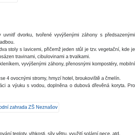
 uvnitř dvorku, tvořené vyvýšenými záhony s předsazenými
sadbou.
a stoly s lavicemi, přičemž jeden stůl je tzv. vegetační, kde je
sázen travinami, cibulovinami a trvalkami.
kleníkem, vyvýšenými záhony, přenosnými kompostéry, mobilní
 se 4 ovocnými stromy, hmyzí hotel, broukoviště a čmelín.
 práci a výuku s vodou, doplněna o dubová dřevěná koryta. Pro
í teploty, vlhkosti, síly větru, využití solární pece, atd.