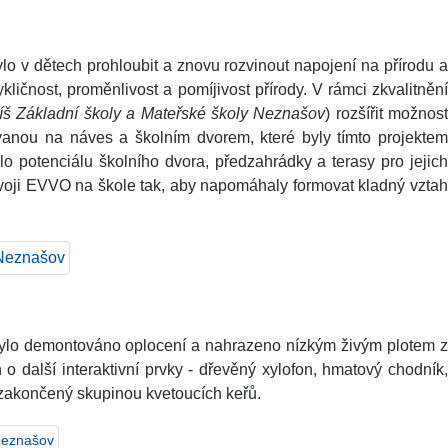
ylo v dětech prohloubit a znovu rozvinout napojení na přírodu 
kličnost, proměnlivost a pomíjivost přírody. V rámci zkvalitnění
 Základní školy a Mateřské školy Neznašov
) rozšířit možnost
vanou na náves a školním dvorem, které byly tímto projektem
o potenciálu školního dvora, předzahrádky a terasy pro jejich
rozvoji EVVO na škole tak, aby napomáhaly formovat kladný vztah
díž bylo demontováno oplocení a nahrazeno nízkým živým plotem z
 o další interaktivní prvky - dřevěný xylofon, hmatový chodník,
 zakončený skupinou kvetoucích keřů.