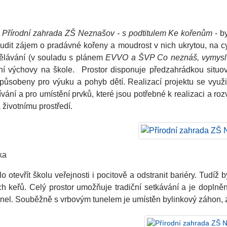
u
Přírodní zahrada ZŠ Neznašov - s podtitulem Ke kořenům
- b
obudit zájem o pradávné kořeny a moudrost v nich ukrytou, na cy
ělávání (v souladu s plánem
EVVO a ŠVP Co neznáš, vymyslíš
ní výchovy na škole. Prostor disponuje předzahrádkou situo
ůsobeny pro výuku a pohyb dětí. Realizací projektu se využil
ívání a pro umístění prvků, které jsou potřebné k realizaci a 
a životnímu prostředí.
ka
lo otevřít školu veřejnosti i pocitově a odstranit bariéry. Tu
ch keřů. Celý prostor umožňuje tradiční setkávání a je doplněn
unel. Souběžně s vrbovým tunelem je umístěn bylinkový záhon,