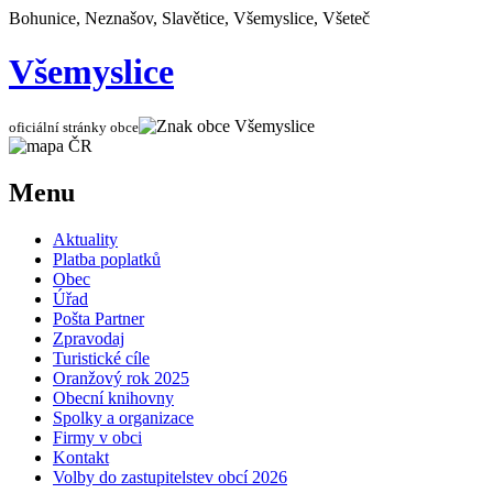
Bohunice, Neznašov, Slavětice, Všemyslice, Všeteč
Všemyslice
oficiální stránky obce
Menu
Aktuality
Platba poplatků
Obec
Úřad
Pošta Partner
Zpravodaj
Turistické cíle
Oranžový rok 2025
Obecní knihovny
Spolky a organizace
Firmy v obci
Kontakt
Volby do zastupitelstev obcí 2026