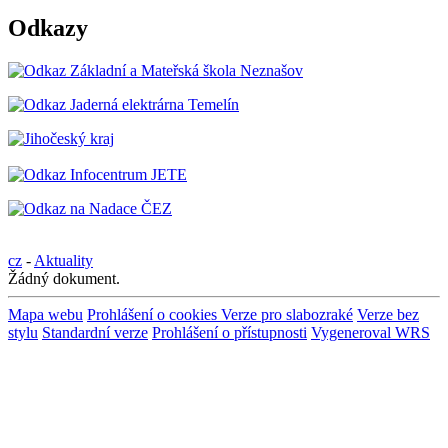
Odkazy
cz
-
Aktuality
Žádný dokument.
Mapa webu
Prohlášení o cookies
Verze pro slabozraké
Verze bez
stylu
Standardní verze
Prohlášení o přístupnosti
Vygeneroval WRS