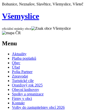
Bohunice, Neznašov, Slavětice, Všemyslice, Všeteč
Všemyslice
oficiální stránky obce
Menu
Aktuality
Platba poplatků
Obec
Úřad
Pošta Partner
Zpravodaj
Turistické cíle
Oranžový rok 2025
Obecní knihovny
Spolky a organizace
Firmy v obci
Kontakt
Volby do zastupitelstev obcí 2026