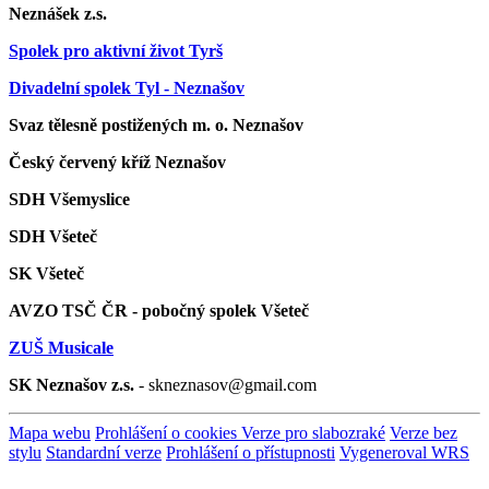
Neznášek z.s.
Spolek pro aktivní život Tyrš
Divadelní spolek Tyl - Neznašov
Svaz tělesně postižených m. o. Neznašov
Český červený kříž Neznašov
SDH Všemyslice
SDH Všeteč
SK Všeteč
AVZO TSČ ČR - pobočný spolek Všeteč
ZUŠ Musicale
SK Neznašov z.s.
- skneznasov@gmail.com
Mapa webu
Prohlášení o cookies
Verze pro slabozraké
Verze bez
stylu
Standardní verze
Prohlášení o přístupnosti
Vygeneroval WRS