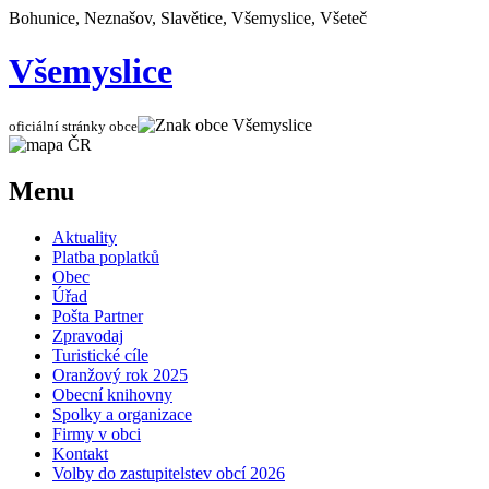
Bohunice, Neznašov, Slavětice, Všemyslice, Všeteč
Všemyslice
oficiální stránky obce
Menu
Aktuality
Platba poplatků
Obec
Úřad
Pošta Partner
Zpravodaj
Turistické cíle
Oranžový rok 2025
Obecní knihovny
Spolky a organizace
Firmy v obci
Kontakt
Volby do zastupitelstev obcí 2026