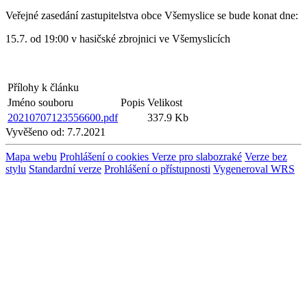
Veřejné zasedání zastupitelstva obce Všemyslice se bude konat dne:
15.7. od 19:00 v hasičské zbrojnici ve Všemyslicích
Přílohy k článku
Jméno souboru
Popis
Velikost
20210707123556600.pdf
337.9 Kb
Vyvěšeno od:
7.7.2021
Mapa webu
Prohlášení o cookies
Verze pro slabozraké
Verze bez
stylu
Standardní verze
Prohlášení o přístupnosti
Vygeneroval WRS