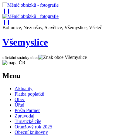
❙❙
❙❙
Bohunice, Neznašov, Slavětice, Všemyslice, Všeteč
Všemyslice
oficiální stránky obce
Menu
Aktuality
Platba poplatků
Obec
Úřad
Pošta Partner
Zpravodaj
Turistické cíle
Oranžový rok 2025
Obecní knihovny