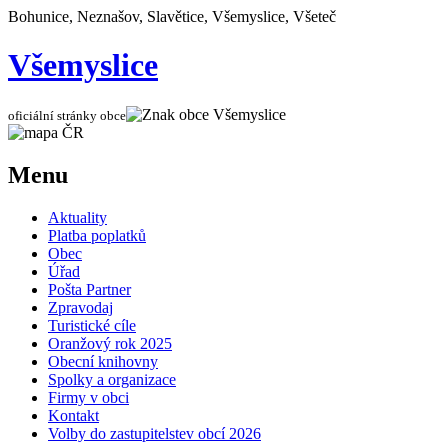
Bohunice, Neznašov, Slavětice, Všemyslice, Všeteč
Všemyslice
oficiální stránky obce
Menu
Aktuality
Platba poplatků
Obec
Úřad
Pošta Partner
Zpravodaj
Turistické cíle
Oranžový rok 2025
Obecní knihovny
Spolky a organizace
Firmy v obci
Kontakt
Volby do zastupitelstev obcí 2026