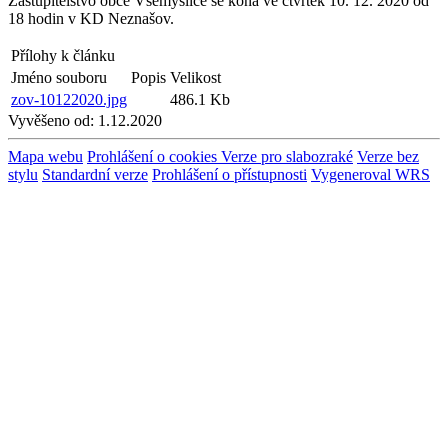
Zastupitelstvo obce Všemyslice se koná ve čtvrtek 10. 12. 2020 od
18 hodin v KD Neznašov.
Přílohy k článku
Jméno souboru
Popis
Velikost
zov-10122020.jpg
486.1 Kb
Vyvěšeno od:
1.12.2020
Mapa webu
Prohlášení o cookies
Verze pro slabozraké
Verze bez
stylu
Standardní verze
Prohlášení o přístupnosti
Vygeneroval WRS