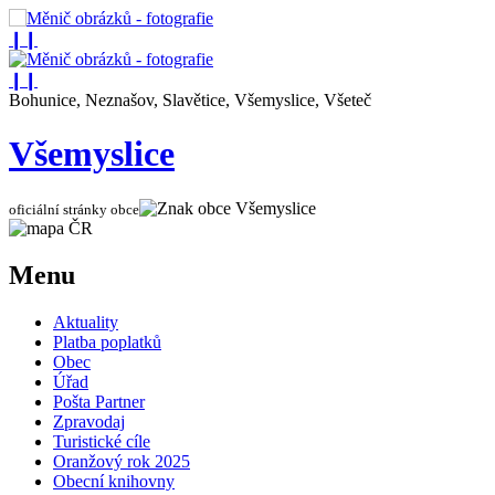
❙❙
❙❙
Bohunice, Neznašov, Slavětice, Všemyslice, Všeteč
Všemyslice
oficiální stránky obce
Menu
Aktuality
Platba poplatků
Obec
Úřad
Pošta Partner
Zpravodaj
Turistické cíle
Oranžový rok 2025
Obecní knihovny