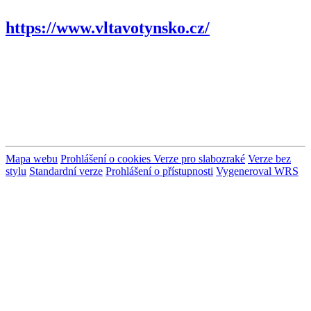
https://www.vltavotynsko.cz/
Mapa webu
Prohlášení o cookies
Verze pro slabozraké
Verze bez
stylu
Standardní verze
Prohlášení o přístupnosti
Vygeneroval WRS