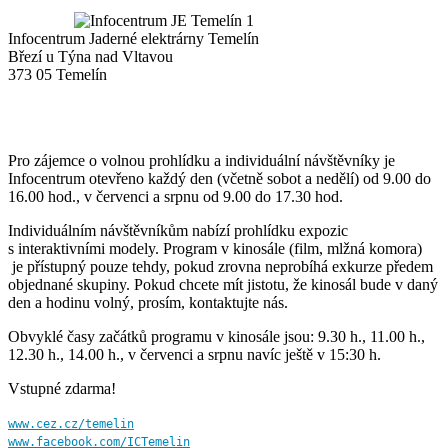
Infocentrum Jaderné elektrárny Temelín
Březí u Týna nad Vltavou
373 05 Temelín
Pro zájemce o volnou prohlídku a individuální návštěvníky je
Infocentrum otevřeno každý den (včetně sobot a nedělí) od 9.00 do
16.00 hod., v červenci a srpnu od 9.00 do 17.30 hod.
Individuálním návštěvníkům nabízí prohlídku expozic
s interaktivními modely. Program v kinosále (film, mlžná komora)
je přístupný pouze tehdy, pokud zrovna neprobíhá exkurze předem
objednané skupiny. Pokud chcete mít jistotu, že kinosál bude v daný
den a hodinu volný, prosím, kontaktujte nás.
Obvyklé časy začátků programu v kinosále jsou: 9.30 h., 11.00 h.,
12.30 h., 14.00 h., v červenci a srpnu navíc ještě v 15:30 h.
Vstupné zdarma!
www.cez.cz/temelin
www.facebook.com/ICTemelin