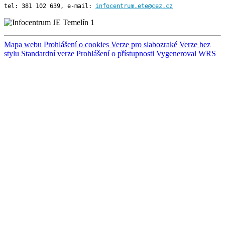
tel: 381 102 639, e-mail:
infocentrum.ete@cez.cz
Mapa webu
Prohlášení o cookies
Verze pro slabozraké
Verze bez
stylu
Standardní verze
Prohlášení o přístupnosti
Vygeneroval WRS