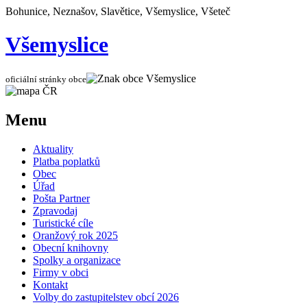
Bohunice, Neznašov, Slavětice, Všemyslice, Všeteč
Všemyslice
oficiální stránky obce
Menu
Aktuality
Platba poplatků
Obec
Úřad
Pošta Partner
Zpravodaj
Turistické cíle
Oranžový rok 2025
Obecní knihovny
Spolky a organizace
Firmy v obci
Kontakt
Volby do zastupitelstev obcí 2026