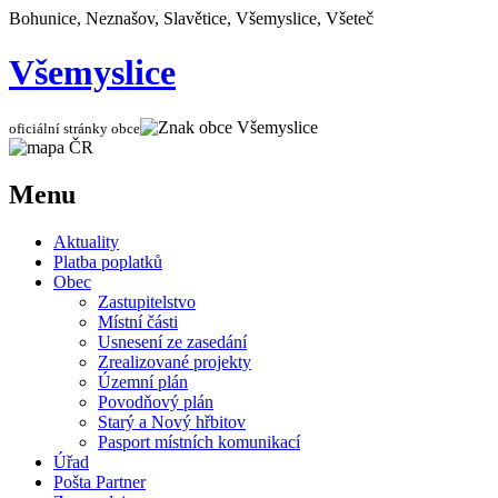
Bohunice, Neznašov, Slavětice, Všemyslice, Všeteč
Všemyslice
oficiální stránky obce
Menu
Aktuality
Platba poplatků
Obec
Zastupitelstvo
Místní části
Usnesení ze zasedání
Zrealizované projekty
Územní plán
Povodňový plán
Starý a Nový hřbitov
Pasport místních komunikací
Úřad
Pošta Partner