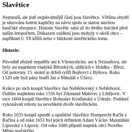
Slavětice
Nejmenší, ale jistě nejpůvabnější částí jsou Slavětice. Většina obydlí
je situována kolem kapličky na návsi spolu se starou stavbou
hasičské zbrojnice. Historie Slavětic sahá až do třetího tisíciletí před
naším letopočtem. Důkazem osídlení jsou mohyly v okolí obce -
například U Tří křížů nebo v blízkosti slavětického lomu.
Historie:
Původně zřejmě nepatřily ani k Všemyslicím, ani k Neznašovu, ale
byly asi majetkem vladyků Březských, sídlících v Hrádku - Březí.
Od poloviny 15. století je drželi rytíři Bejšovci z Býšova. Roku
1520 zde byli pány bratři Jan a Mikuláš z Úšavy.
Krátce po nich koupil Slavětice Jan Nebřehovský z Nebřehovic.
Dalším majitelem roku 1556 byl Zikmund Malovec z Libějovic. V
roce 1604 koupil Slavětice Bohuslav Kestřanský z Údraže. Poddaní
vykonávali robotu na nevelikém dvoře slavětickém.
Roku 1635 koupil zpustlé a opuštěné Slavětice Humprecht Račín z
Račína a od roku 1651 byl jejich držitelem Adam Václav Maxmilián
Lipovský z Lipovic. Od roku 1680 připadl majetek obci Nového
Města pražského.