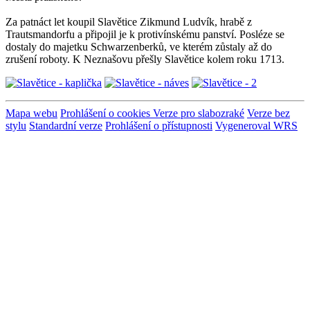
Za patnáct let koupil Slavětice Zikmund Ludvík, hrabě z
Trautsmandorfu a připojil je k protivínskému panství. Posléze se
dostaly do majetku Schwarzenberků, ve kterém zůstaly až do
zrušení roboty. K Neznašovu přešly Slavětice kolem roku 1713.
Mapa webu
Prohlášení o cookies
Verze pro slabozraké
Verze bez
stylu
Standardní verze
Prohlášení o přístupnosti
Vygeneroval WRS