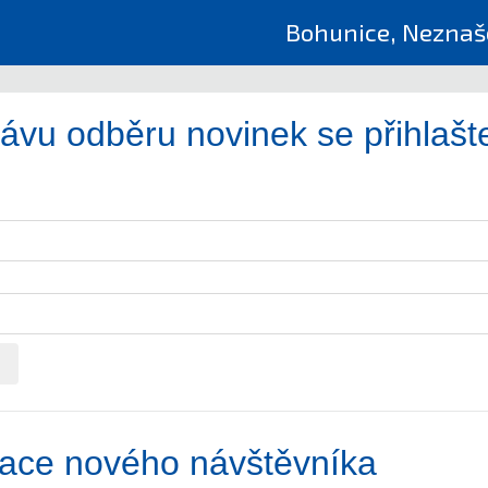
Bohunice, Neznašo
ávu odběru novinek se přihlašt
race nového návštěvníka