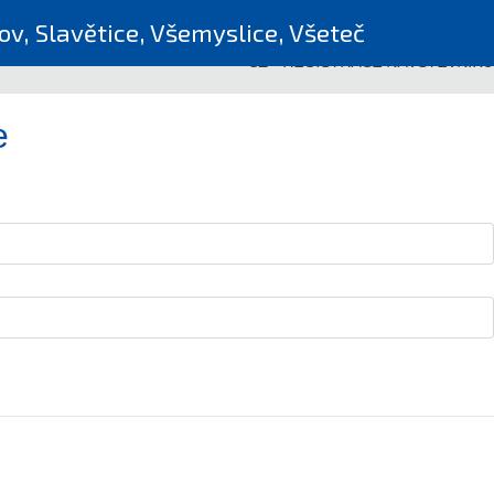
v, Slavětice, Všemyslice, Všeteč
CZ
-
REGISTRACE NÁVŠTĚVNÍKŮ
e