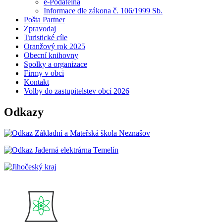
e-Podatelna
Informace dle zákona č. 106/1999 Sb.
Pošta Partner
Zpravodaj
Turistické cíle
Oranžový rok 2025
Obecní knihovny
Spolky a organizace
Firmy v obci
Kontakt
Volby do zastupitelstev obcí 2026
Odkazy