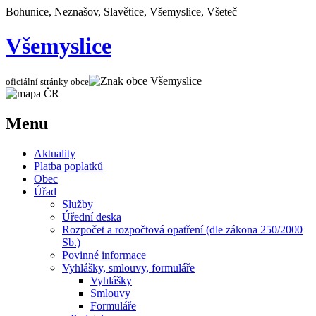
Bohunice, Neznašov, Slavětice, Všemyslice, Všeteč
Všemyslice
oficiální stránky obce
Menu
Aktuality
Platba poplatků
Obec
Úřad
Služby
Úřední deska
Rozpočet a rozpočtová opatření (dle zákona 250/2000
Sb.)
Povinné informace
Vyhlášky, smlouvy, formuláře
Vyhlášky
Smlouvy
Formuláře