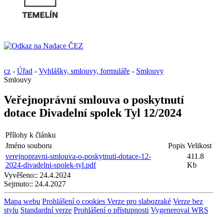
cz
-
Úřad
-
Vyhlášky, smlouvy, formuláře
-
Smlouvy
Smlouvy
Veřejnoprávní smlouva o poskytnutí
dotace Divadelní spolek Tyl 12/2024
Přílohy k článku
Jméno souboru
Popis
Velikost
verejnopravni-smlouva-o-poskytnuti-dotace-12-
411.8
2024-divadelni-spolek-tyl.pdf
Kb
Vyvěšeno::
24.4.2024
Sejmuto::
24.4.2027
Mapa webu
Prohlášení o cookies
Verze pro slabozraké
Verze bez
stylu
Standardní verze
Prohlášení o přístupnosti
Vygeneroval WRS