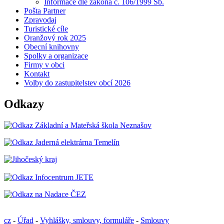
Informace dle zákona č. 106/1999 Sb.
Pošta Partner
Zpravodaj
Turistické cíle
Oranžový rok 2025
Obecní knihovny
Spolky a organizace
Firmy v obci
Kontakt
Volby do zastupitelstev obcí 2026
Odkazy
cz
-
Úřad
-
Vyhlášky, smlouvy, formuláře
-
Smlouvy