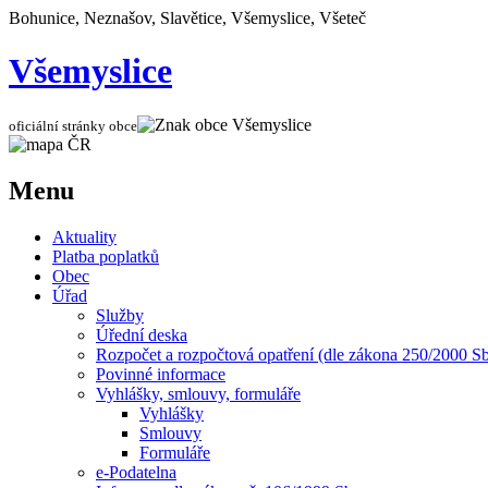
Bohunice, Neznašov, Slavětice, Všemyslice, Všeteč
Všemyslice
oficiální stránky obce
Menu
Aktuality
Platba poplatků
Obec
Úřad
Služby
Úřední deska
Rozpočet a rozpočtová opatření (dle zákona 250/2000 Sb
Povinné informace
Vyhlášky, smlouvy, formuláře
Vyhlášky
Smlouvy
Formuláře
e-Podatelna