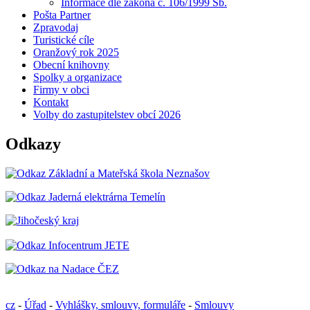
Informace dle zákona č. 106/1999 Sb.
Pošta Partner
Zpravodaj
Turistické cíle
Oranžový rok 2025
Obecní knihovny
Spolky a organizace
Firmy v obci
Kontakt
Volby do zastupitelstev obcí 2026
Odkazy
cz
-
Úřad
-
Vyhlášky, smlouvy, formuláře
-
Smlouvy