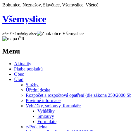
Bohunice, Neznašov, Slavětice, Všemyslice, Všeteč
Všemyslice
oficiální stránky obce
Menu
Aktuality
Platba poplatků
Obec
Úřad
Služby
Úřední deska
Rozpočet a rozpočtová opatření (dle zákona 250/2000 Sb
Povinné informace
Vyhlášky, smlouvy, formuláře
Vyhlášky
Smlouvy
Formuláře
e-Podatelna