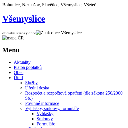
Bohunice, Neznašov, Slavětice, Všemyslice, Všeteč
Všemyslice
oficiální stránky obce
Menu
Aktuality
Platba poplatků
Obec
Úřad
Služby
Úřední deska
Rozpočet a rozpočtová opatření (dle zákona 250/2000
Sb.)
Povinné informace
Vyhlášky, smlouvy, formuláře
Vyhlášky
Smlouvy
Formuláře