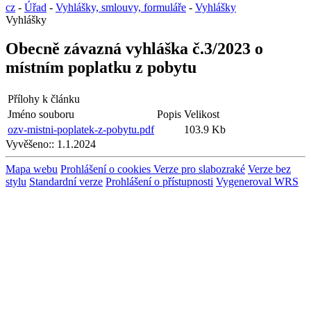
cz
-
Úřad
-
Vyhlášky, smlouvy, formuláře
-
Vyhlášky
Vyhlášky
Obecně závazná vyhláška č.3/2023 o
místním poplatku z pobytu
Přílohy k článku
Jméno souboru
Popis
Velikost
ozv-mistni-poplatek-z-pobytu.pdf
103.9 Kb
Vyvěšeno::
1.1.2024
Mapa webu
Prohlášení o cookies
Verze pro slabozraké
Verze bez
stylu
Standardní verze
Prohlášení o přístupnosti
Vygeneroval WRS