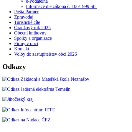
e-Podatelna
Informace dle zákona č. 106/1999 Sb.
Pošta Partner
Zpravodaj
Turistické cíle
Oranžový rok 2025
Obecní knihovny
Spolky a organizace
Firmy v obci
Kontakt
Volby do zastupitelstev obcí 2026
Odkazy